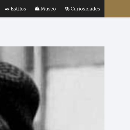
✒️ Estilos
🏯 Museo
📚 Curiosidades