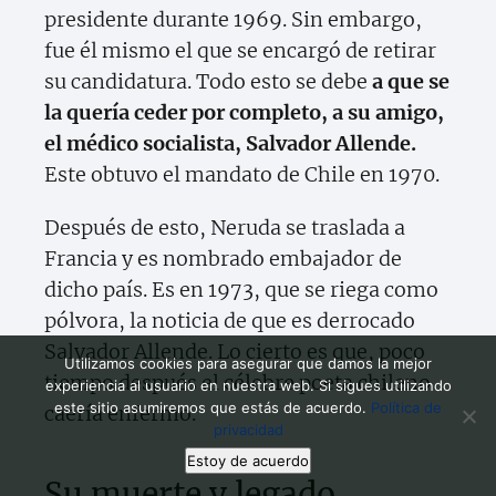
presidente durante 1969. Sin embargo,
fue él mismo el que se encargó de retirar
su candidatura. Todo esto se debe
a que se
la quería ceder por completo, a su amigo,
el médico socialista, Salvador Allende.
Este obtuvo el mandato de Chile en 1970.
Después de esto, Neruda se traslada a
Francia y es nombrado embajador de
dicho país. Es en 1973, que se riega como
pólvora, la noticia de que es derrocado
Salvador Allende. Lo cierto es que, poco
Utilizamos cookies para asegurar que damos la mejor
tiempo después el célebre poeta chileno
experiencia al usuario en nuestra web. Si sigues utilizando
este sitio asumiremos que estás de acuerdo.
Política de
caería enfermo.
privacidad
Estoy de acuerdo
Su muerte y legado