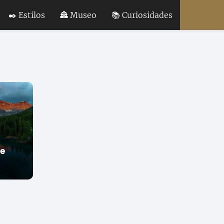
✒️ Estilos
🏯 Museo
📚 Curiosidades
de