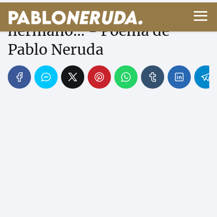
Sube a nacer conmigo,
hermano... - Poema de
Pablo Neruda