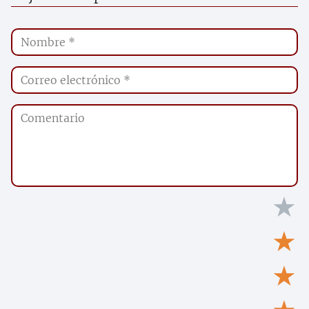
★
★
★