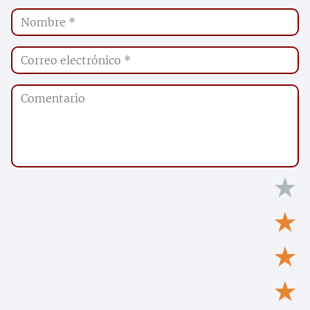
★
★
★
★