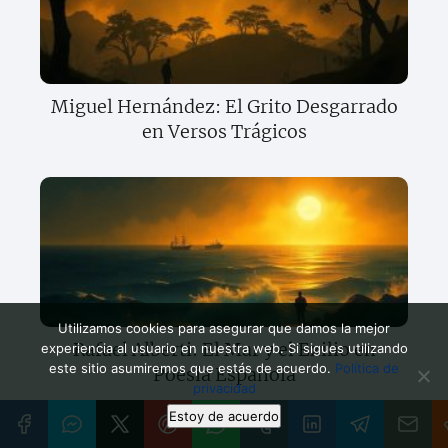
Miguel Hernández: El Grito Desgarrado
en Versos Trágicos
Utilizamos cookies para asegurar que damos la mejor
Rafael Alberti: El Mar y el Exilio en
experiencia al usuario en nuestra web. Si sigues utilizando
este sitio asumiremos que estás de acuerdo.
Política de
Poesía Española
privacidad
Estoy de acuerdo