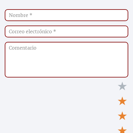
★
★
★
★