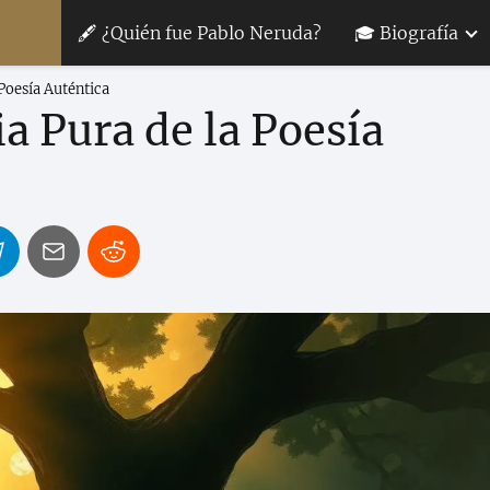
🖋 ¿Quién fue Pablo Neruda?
🎓 Biografía
 Poesía Auténtica
a Pura de la Poesía