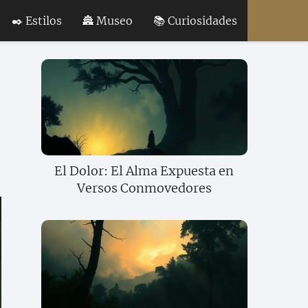
✒️ Estilos
🏯 Museo
📚 Curiosidades
El Dolor: El Alma Expuesta en
Versos Conmovedores