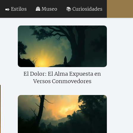
✒️ Estilos
🏯 Museo
📚 Curiosidades
El Dolor: El Alma Expuesta en
Versos Conmovedores