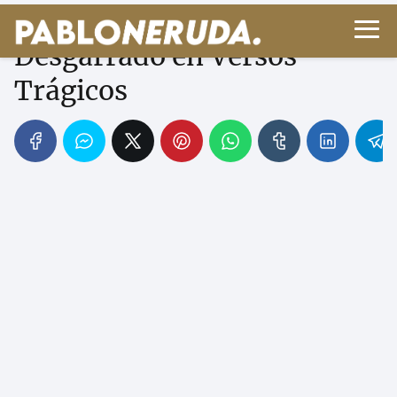
Miguel Hernández: El Grito
Desgarrado en Versos
Trágicos