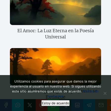
El Amor: La Luz Eterna en la Poesía
Universal
Utilizamos cookies para asegurar que damos la mejor
experiencia al usuario en nuestra web. Si sigues utilizando
Versos: El Fuego Sagrado que Jamás se
este sitio asumiremos que estás de acuerdo.
Política de
privacidad
Extingue
Estoy de acuerdo