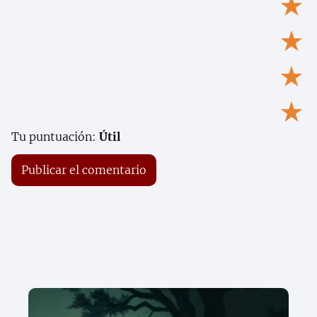
★
★
★
★
Tu puntuación:
Útil