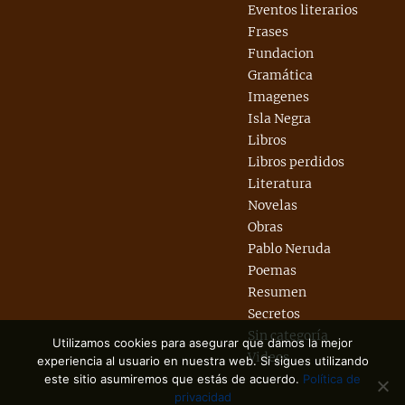
Eventos literarios
Frases
Fundacion
Gramática
Imagenes
Isla Negra
Libros
Libros perdidos
Literatura
Novelas
Obras
Pablo Neruda
Poemas
Resumen
Secretos
Sin categoría
Utilizamos cookies para asegurar que damos la mejor
Videos
experiencia al usuario en nuestra web. Si sigues utilizando
este sitio asumiremos que estás de acuerdo.
Política de
privacidad