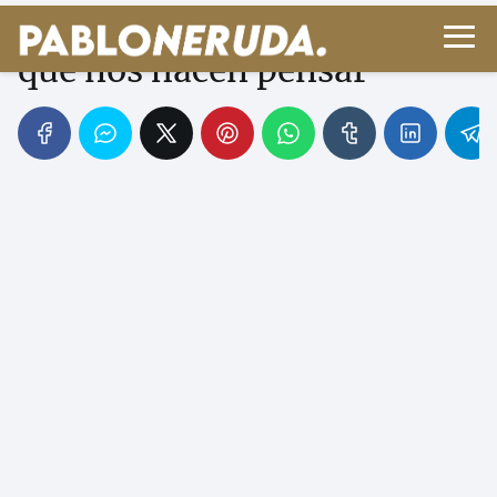
Distopías: futuros oscuros
que nos hacen pensar