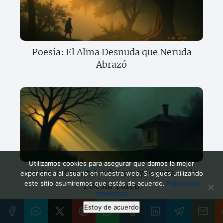
Poesía: El Alma Desnuda que Neruda
Abrazó
Utilizamos cookies para asegurar que damos la mejor
Nazim Hikmet: Lucha y Esperanza en la
experiencia al usuario en nuestra web. Si sigues utilizando
este sitio asumiremos que estás de acuerdo.
Política de
Poesía Turca
privacidad
Estoy de acuerdo