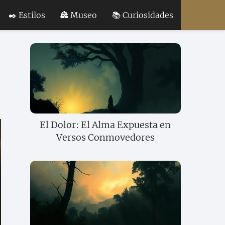
✒️ Estilos
🏯 Museo
📚 Curiosidades
El Dolor: El Alma Expuesta en
Versos Conmovedores