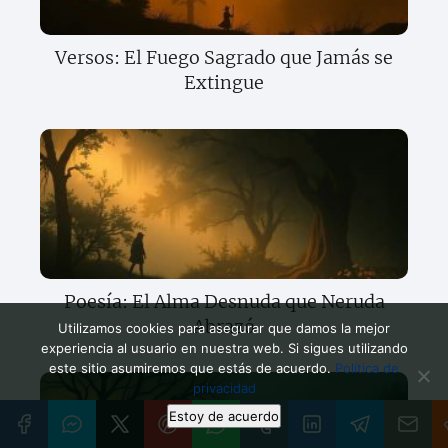
Versos: El Fuego Sagrado que Jamás se
Extingue
Poesía: El Alma Desnuda que Neruda
Abrazó
Utilizamos cookies para asegurar que damos la mejor
experiencia al usuario en nuestra web. Si sigues utilizando
este sitio asumiremos que estás de acuerdo.
Política de
privacidad
Estoy de acuerdo