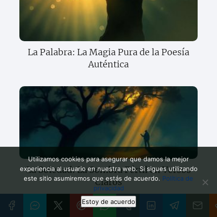
La Palabra: La Magia Pura de la Poesía
Auténtica
Utilizamos cookies para asegurar que damos la mejor
La Soledad: La Sombra Fértil en Versos
experiencia al usuario en nuestra web. Si sigues utilizando
este sitio asumiremos que estás de acuerdo.
Política de
Claros
privacidad
Estoy de acuerdo