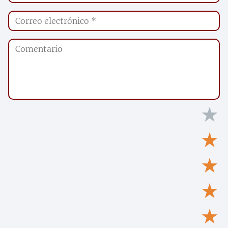
★
★
★
★
★