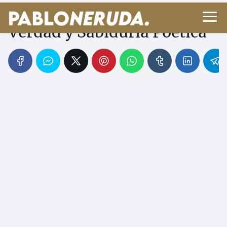
La Búsqueda Incesante:
Verdad y Sabiduría Poética