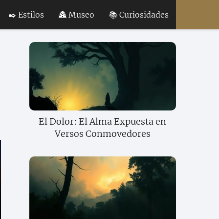
✒️ Estilos
🏯 Museo
📚 Curiosidades
El Dolor: El Alma Expuesta en
Versos Conmovedores