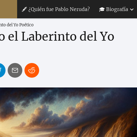
🖋 ¿Quién fue Pablo Neruda?
🎓 Biografía
nto del Yo Poético
 el Laberinto del Yo