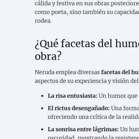
cálida y festiva en sus obras posterio
como poeta, sino también su capacidad
rodea.
¿Qué facetas del hum
obra?
Neruda emplea diversas
facetas del h
aspectos de su experiencia y visión de
La risa entusiasta:
Un humor que ce
El rictus desengañado:
Una forma 
ofreciendo una crítica de la realid
La sonrisa entre lágrimas:
Un humo
oscuridad, mostrando la resisten