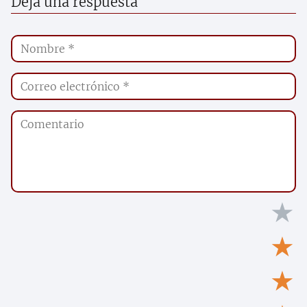
Deja una respuesta
★
★
★