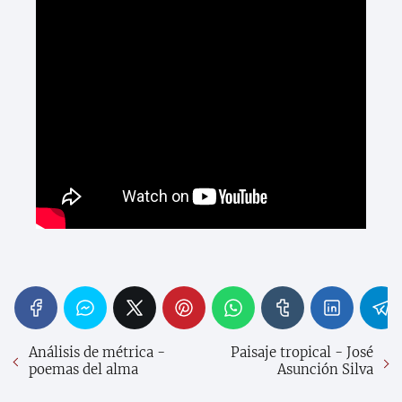
Análisis de métrica -
Paisaje tropical - José
poemas del alma
Asunción Silva