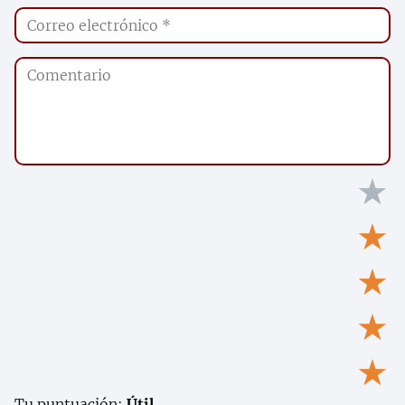
★
★
★
★
★
Tu puntuación:
Útil