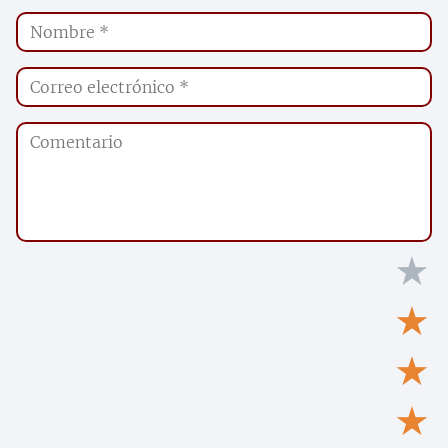
★
★
★
★