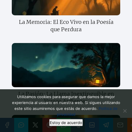
La Memoria: El Eco Vivo en la Poesía
que Perdura
La Pasión: La Llama Inextinguible en
Utilizamos cookies para asegurar que damos la mejor
Versos Ardientes
experiencia al usuario en nuestra web. Si sigues utilizando
este sitio asumiremos que estás de acuerdo.
Política de
privacidad
Estoy de acuerdo