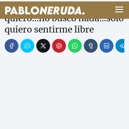
Poema yo escribo porque
quiero...no busco nada...solo
quiero sentirme libre