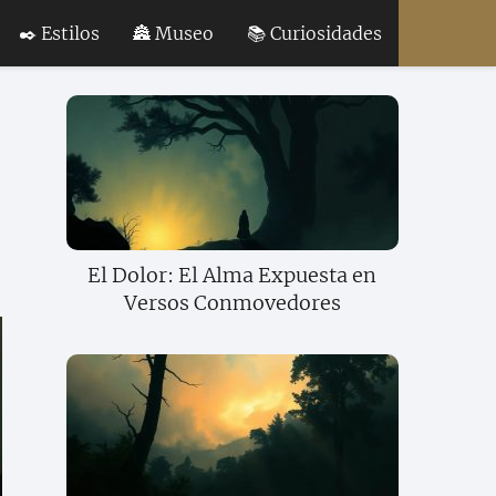
✒️ Estilos
🏯 Museo
📚 Curiosidades
El Dolor: El Alma Expuesta en
Versos Conmovedores