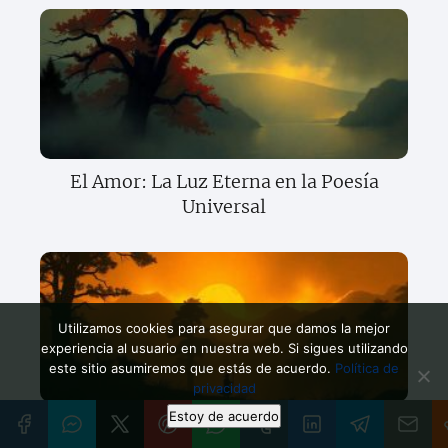
El Amor: La Luz Eterna en la Poesía
Universal
Utilizamos cookies para asegurar que damos la mejor
experiencia al usuario en nuestra web. Si sigues utilizando
este sitio asumiremos que estás de acuerdo.
Política de
privacidad
Estoy de acuerdo
Versos: El Fuego Sagrado que Jamás se