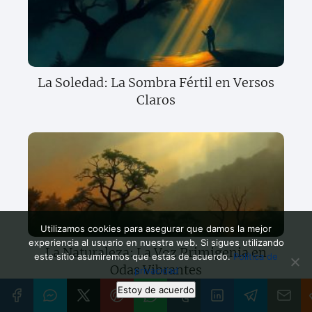
La Soledad: La Sombra Fértil en Versos
Claros
Utilizamos cookies para asegurar que damos la mejor
experiencia al usuario en nuestra web. Si sigues utilizando
La Naturaleza: La Voz Primigenia en
este sitio asumiremos que estás de acuerdo.
Política de
Odas Vibrantes
privacidad
Estoy de acuerdo