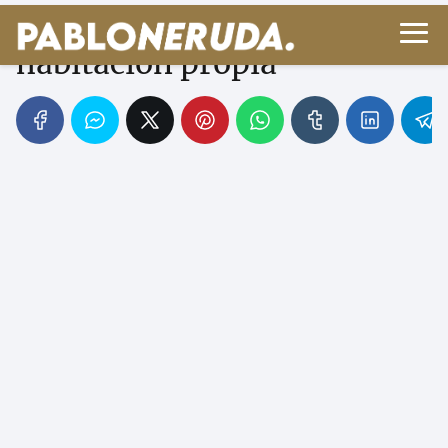
Woolf: feminismo en Una
habitación propia