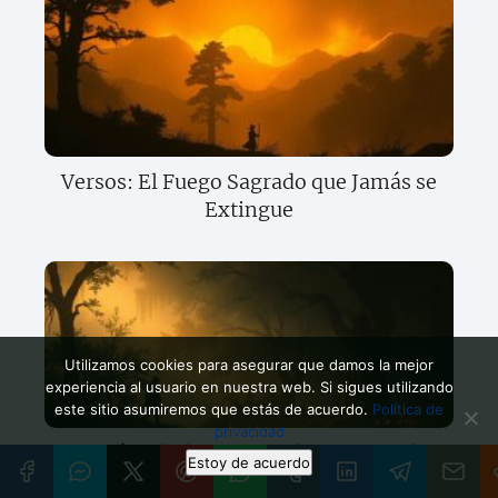
Versos: El Fuego Sagrado que Jamás se
Extingue
Utilizamos cookies para asegurar que damos la mejor
experiencia al usuario en nuestra web. Si sigues utilizando
este sitio asumiremos que estás de acuerdo.
Política de
privacidad
Poesía: El Alma Desnuda que Neruda
Estoy de acuerdo
Abrazó