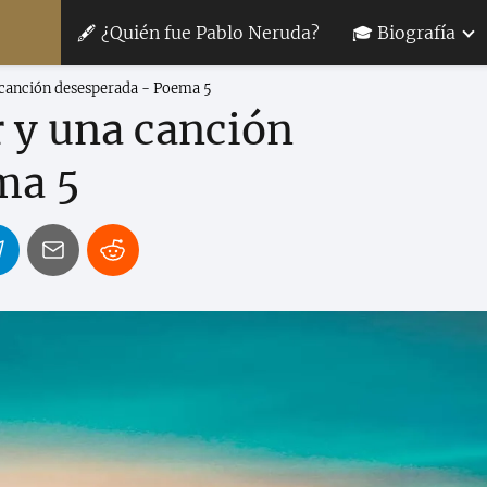
🖋 ¿Quién fue Pablo Neruda?
🎓 Biografía
canción desesperada - Poema 5
 y una canción
ma 5