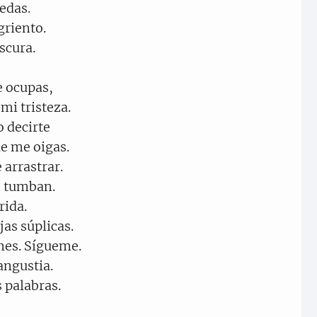
edas.
griento.
scura.
e ocupas,
mi tristeza.
o decirte
ue me oigas.
 arrastrar.
s tumban.
rida.
jas súplicas.
es. Sígueme.
angustia.
 palabras.