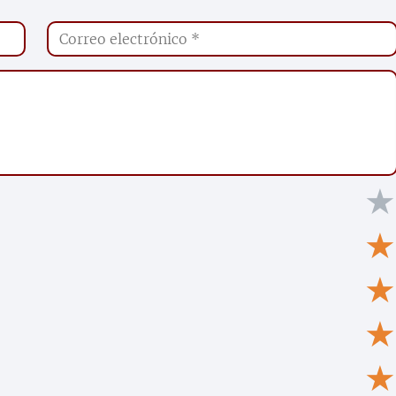
★
★
★
★
★