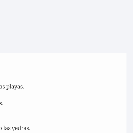
as playas.
s.
 las yedras.