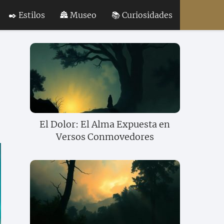
✒️ Estilos
🏯 Museo
📚 Curiosidades
El Dolor: El Alma Expuesta en
Versos Conmovedores