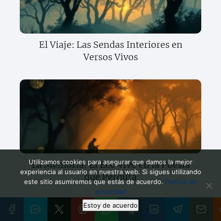
El Viaje: Las Sendas Interiores en
Versos Vivos
Utilizamos cookies para asegurar que damos la mejor
La Memoria: El Eco Vivo en la Poesía
experiencia al usuario en nuestra web. Si sigues utilizando
que Perdura
este sitio asumiremos que estás de acuerdo.
Política de
privacidad
Estoy de acuerdo