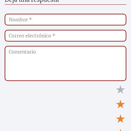
★
★
★