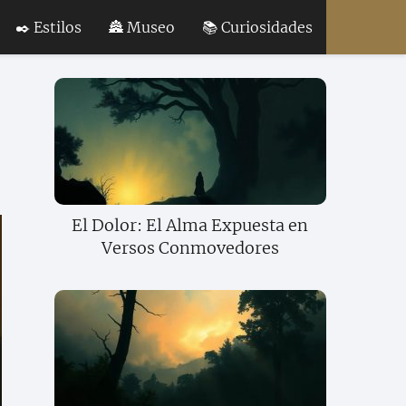
✒️ Estilos
🏯 Museo
📚 Curiosidades
El Dolor: El Alma Expuesta en
Versos Conmovedores