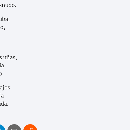
esnudo.
uba,
lo,
s uñas,
ía
o
ajos:
ja
uda.