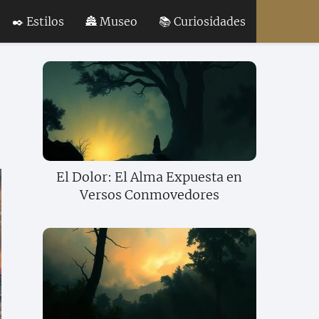
✒️ Estilos
🏯 Museo
📚 Curiosidades
El Dolor: El Alma Expuesta en
Versos Conmovedores