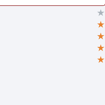
★
★
★
★
★