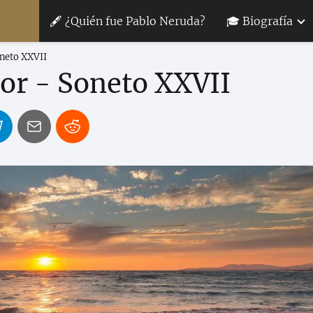
🖋 ¿Quién fue Pablo Neruda?
🎓 Biografía
oneto XXVII
or - Soneto XXVII