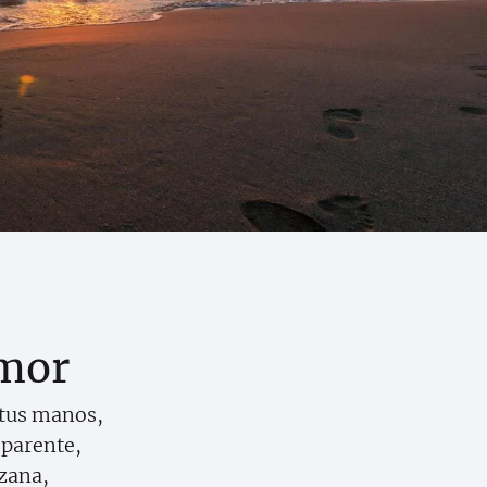
amor
 tus manos,
sparente,
zana,