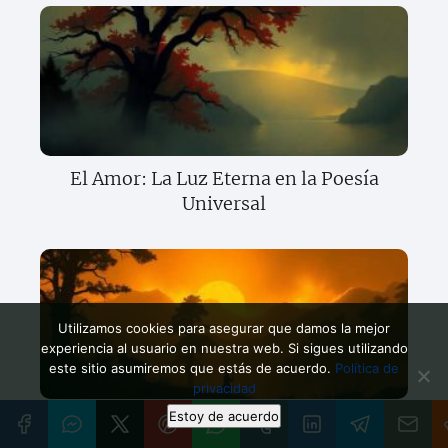
El Amor: La Luz Eterna en la Poesía
Universal
Utilizamos cookies para asegurar que damos la mejor
experiencia al usuario en nuestra web. Si sigues utilizando
este sitio asumiremos que estás de acuerdo.
Política de
privacidad
Estoy de acuerdo
Versos: El Fuego Sagrado que Jamás se
Extingue