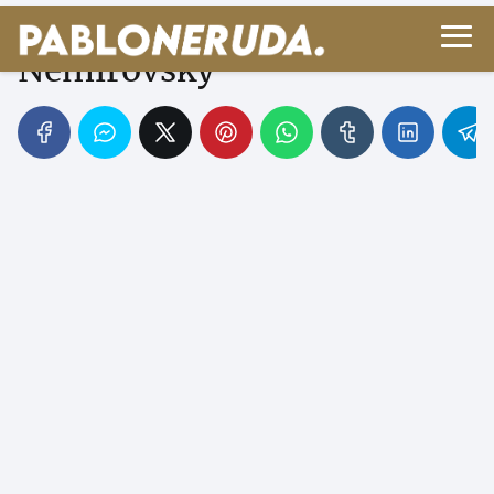
Conociendo a Irène
Némirovsky