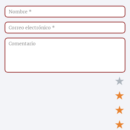
★
★
★
★