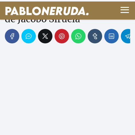
Atalanta, la actual editorial
de Jacobo Siruela