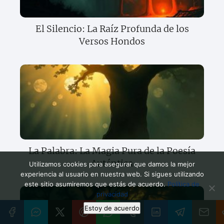
El Silencio: La Raíz Profunda de los
Versos Hondos
La Palabra: La Magia Pura de la Poesía
Auténtica
Utilizamos cookies para asegurar que damos la mejor
experiencia al usuario en nuestra web. Si sigues utilizando
este sitio asumiremos que estás de acuerdo.
Política de
privacidad
Estoy de acuerdo