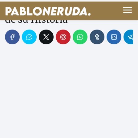
Entiende a Neruda a Través
de su Historia