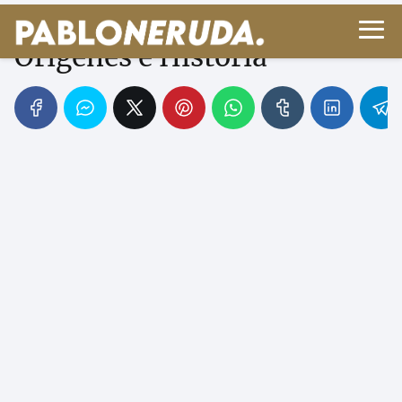
Familia de Pablo Neruda:
Orígenes e Historia