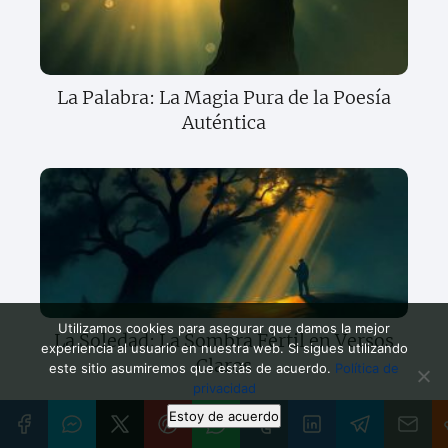
La Palabra: La Magia Pura de la Poesía
Auténtica
Utilizamos cookies para asegurar que damos la mejor
La Soledad: La Sombra Fértil en Versos
experiencia al usuario en nuestra web. Si sigues utilizando
Claros
este sitio asumiremos que estás de acuerdo.
Política de
privacidad
Estoy de acuerdo