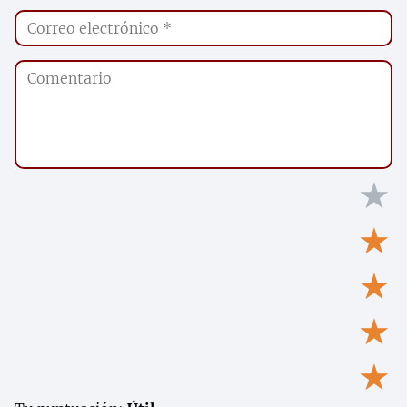
★
★
★
★
★