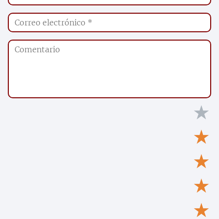
★
★
★
★
★