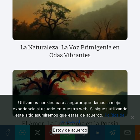
La Naturaleza: La Voz Primigenia en
Odas Vibrantes
Utilizamos cookies para asegurar que damos la mejor
experiencia al usuario en nuestra web. Si sigues utilizando
este sitio asumiremos que estás de acuerdo.
Política de
privacidad
El Amor: La Luz Eterna en la Poesía
Estoy de acuerdo
Universal