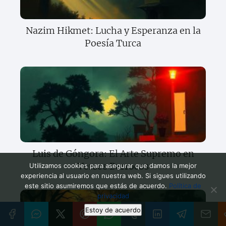
Nazim Hikmet: Lucha y Esperanza en la
Poesía Turca
Luis de Góngora: El Arte Supremo en
Versos Barrocos
Utilizamos cookies para asegurar que damos la mejor
experiencia al usuario en nuestra web. Si sigues utilizando
este sitio asumiremos que estás de acuerdo.
Política de
privacidad
Estoy de acuerdo