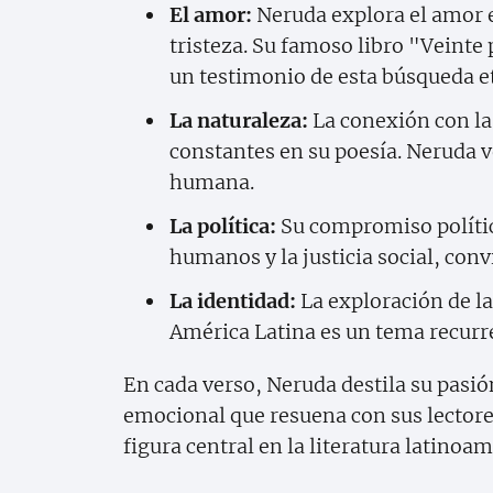
El amor:
Neruda explora el amor e
tristeza. Su famoso libro "Veint
un testimonio de esta búsqueda e
La naturaleza:
La conexión con la 
constantes en su poesía. Neruda ve
humana.
La política:
Su compromiso polític
humanos y la justicia social, con
La identidad:
La exploración de la 
América Latina es un tema recurr
En cada verso, Neruda destila su pasión
emocional que resuena con sus lectores
figura central en la literatura latinoa