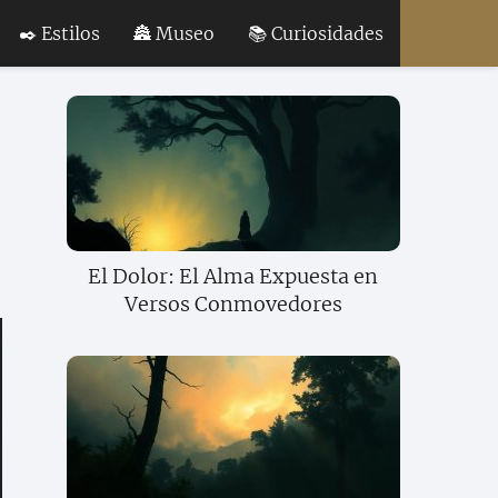
✒️ Estilos
🏯 Museo
📚 Curiosidades
El Dolor: El Alma Expuesta en
Versos Conmovedores