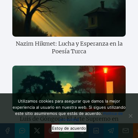
Nazim Hikmet: Lucha y Esperanza en la
Poesía Turca
Utilizamos cookies para asegurar que damos la mejor
experiencia al usuario en nuestra web. Si sigues utilizando
este sitio asumiremos que estás de acuerdo.
Política de
Luis de Góngora: El Arte Supremo en
privacidad
Versos Barrocos
Estoy de acuerdo