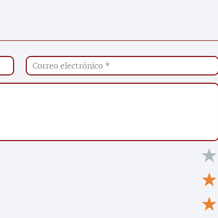
★
★
★