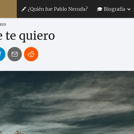
🖋 ¿Quién fue Pablo Neruda?
🎓 Biografía
iero
 te quiero