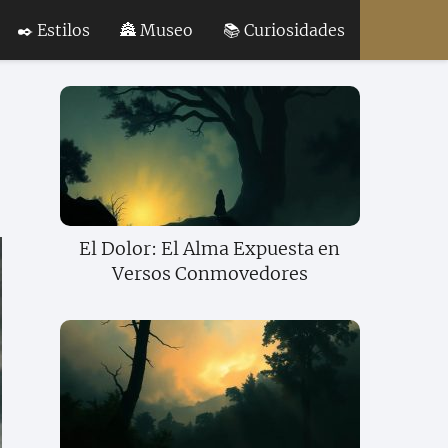
✒️ Estilos
🏯 Museo
📚 Curiosidades
El Dolor: El Alma Expuesta en
Versos Conmovedores