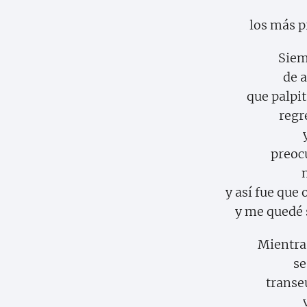
los más p
Siem
de a
que palpi
regr
preoc
y así fue que
y me quedé 
Mientras
se
trans