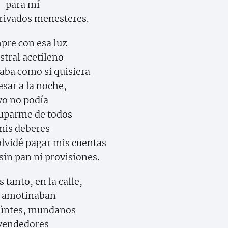
para mí
rivados menesteres.
pre con esa luz
stral acetileno
taba como si quisiera
esar a la noche,
yo no podía
uparme de todos
mis deberes
 olvidé pagar mis cuentas
sin pan ni provisiones.
 tanto, en la calle,
 amotinaban
eúntes, mundanos
vendedores