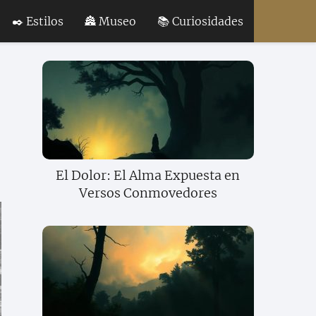
✒️ Estilos
🏯 Museo
📚 Curiosidades
El Dolor: El Alma Expuesta en
Versos Conmovedores