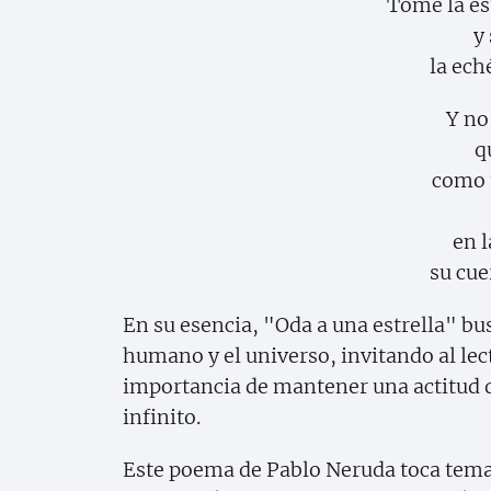
Tomé la est
y
la ech
Y no
q
como 
en l
su cue
En su esencia, "Oda a una estrella" bu
humano y el universo, invitando al lect
importancia de mantener una actitud de
infinito.
Este poema de Pablo Neruda toca temas