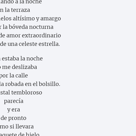
ando a la noche
n la terraza
ielos altísimo y amargo
r la bóveda nocturna
 de amor extraordinario
e una celeste estrella.
 estaba la noche
o me deslizaba
por la calle
la robada en el bolsillo.
istal tembloroso
parecía
y era
de pronto
mo si llevara
aquete de hielo