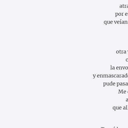
atr
por e
que veían
otra 
la env
y enmascarad
pude pasa
Me d
a
que al