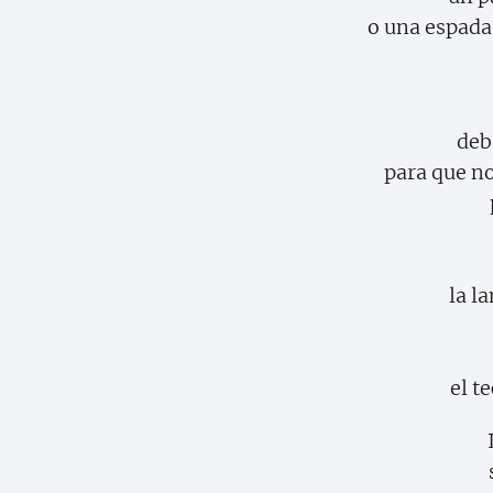
o una espada 
deb
para que no
la l
el t