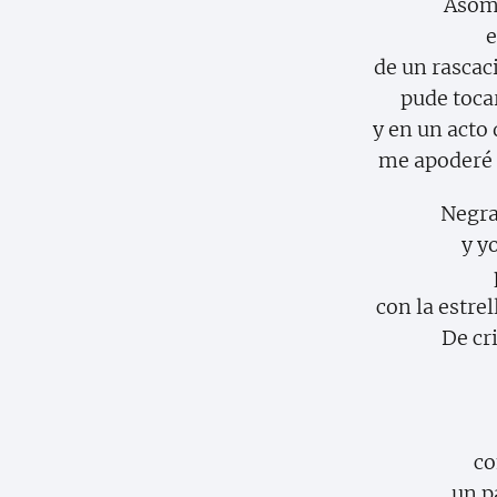
Asom
e
de un rascac
pude toca
y en un acto
me apoderé d
Negra
y y
con la estrel
De cr
co
un p