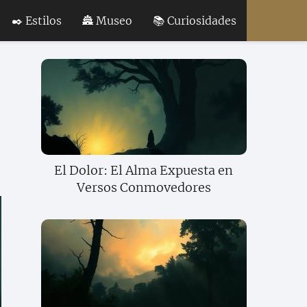
✒️ Estilos
🏯 Museo
📚 Curiosidades
El Dolor: El Alma Expuesta en
Versos Conmovedores