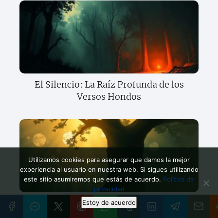
El Silencio: La Raíz Profunda de los
Versos Hondos
Utilizamos cookies para asegurar que damos la mejor
experiencia al usuario en nuestra web. Si sigues utilizando
este sitio asumiremos que estás de acuerdo.
Política de
privacidad
La Palabra: La Magia Pura de la Poesía
Estoy de acuerdo
Auténtica