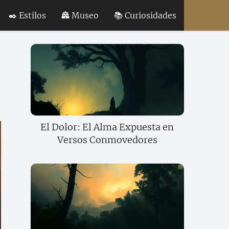
✒️ Estilos
🏯 Museo
📚 Curiosidades
El Dolor: El Alma Expuesta en
Versos Conmovedores