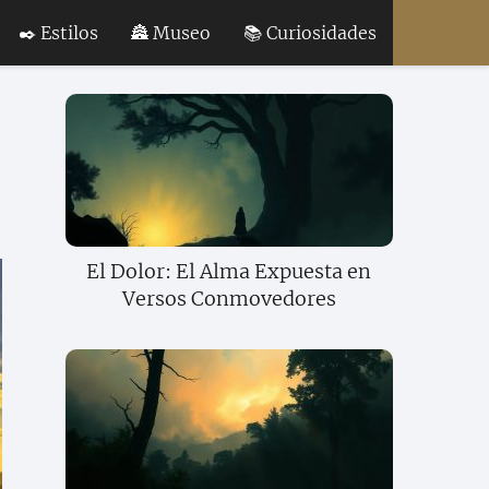
✒️ Estilos
🏯 Museo
📚 Curiosidades
El Dolor: El Alma Expuesta en
Versos Conmovedores