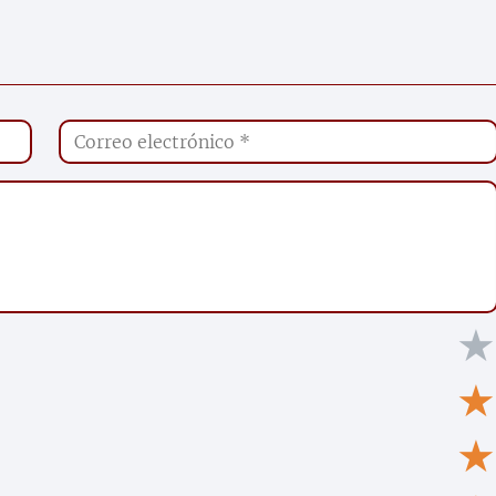
★
★
★