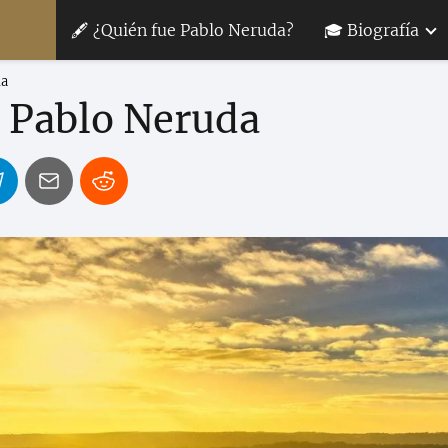
🖋 ¿Quién fue Pablo Neruda?
🎓 Biografía
da
 Pablo Neruda