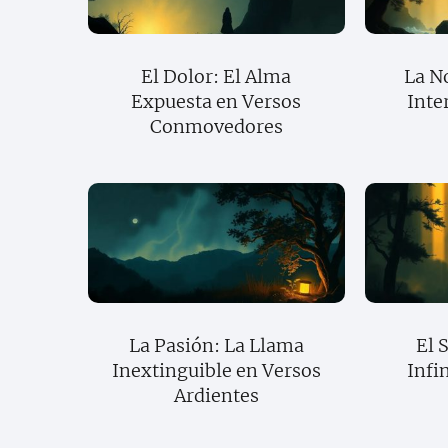
El Dolor: El Alma
La N
Expuesta en Versos
Inte
Conmovedores
La Pasión: La Llama
El 
Inextinguible en Versos
Infi
Ardientes