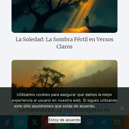
La Soledad: La Sombra Fértil en Versos
Claros
Utilizamos cookies para asegurar que damos la mejor
experiencia al usuario en nuestra web. Si sigues utilizando
este sitio asumiremos que estás de acuerdo.
Política de
La Naturaleza: La Voz Primigenia en
privacidad
Odas Vibrantes
Estoy de acuerdo