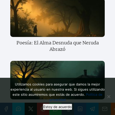
Poesía: El Alma Desnuda que Neruda
Abrazó
Utilizamos cookies para asegurar que damos la mejor
experiencia al usuario en nuestra web. Si sigues utilizando
este sitio asumiremos que estás de acuerdo.
Política de
privacidad
Nazim Hikmet: Lucha y Esperanza en la
Estoy de acuerdo
Poesía Turca