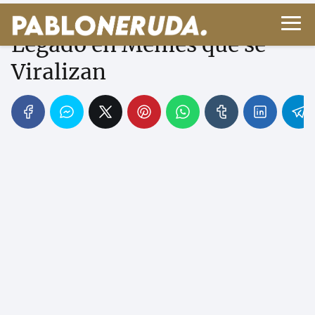
Neruda y el Amor: Su
Legado en Memes que se
Viralizan