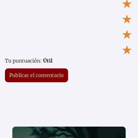
★
★
★
★
Tu puntuación:
Útil