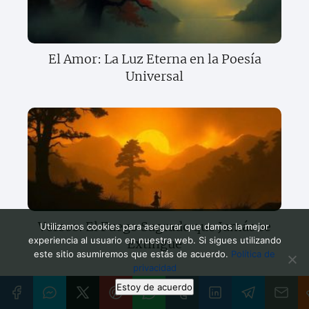
El Amor: La Luz Eterna en la Poesía
Universal
Versos: El Fuego Sagrado que Jamás se
Utilizamos cookies para asegurar que damos la mejor
experiencia al usuario en nuestra web. Si sigues utilizando
Extingue
este sitio asumiremos que estás de acuerdo.
Política de
privacidad
Estoy de acuerdo