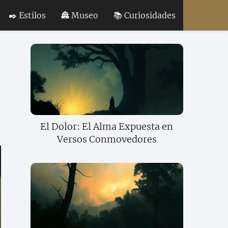
✒️ Estilos
🏯 Museo
📚 Curiosidades
El Dolor: El Alma Expuesta en
Versos Conmovedores